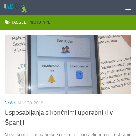
Skip to content
TAGGED:
PROTOTYPE
NEWS
MAY 30, 2019
Usposabljanja s končnimi uporabniki v
Španiji
Naši končni uporabniki so skoraj pripravljeni na testiranje