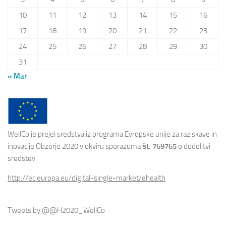
10
11
12
13
14
15
16
17
18
19
20
21
22
23
24
25
26
27
28
29
30
31
« Mar
WellCo je prejel sredstva iz programa Evropske unije za raziskave in
inovacije Obzorje 2020 v okviru sporazuma
št. 769765
o dodelitvi
sredstev
http://ec.europa.eu/digital-single-market/ehealth
Tweets by @@H2020_WellCo