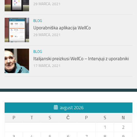
29 MARCA, 2021
BLOG
Uporabniška aplikacija WellCo
29 MARCA, 2021
BLOG
Italijanski preizkusi WellCo – Intervjuji z uporabniki
17 MARCA, 2021
avgust 2026
P
T
S
Č
P
S
N
1
2
3
4
5
6
7
8
9