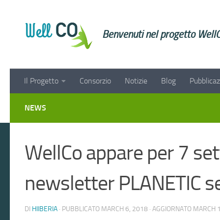
Salta al contenuto
Benvenuti nel progetto Wel
Il Progetto
Consorzio
Notizie
Blog
Pubblicaz
NEWS
WellCo appare per 7 set
newsletter PLANETIC s
DI
HIIBERIA
· PUBBLICATO
MARCH 6, 2018
· AGGIORNATO
MARCH 1