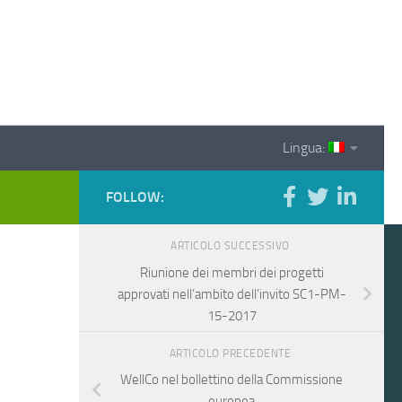
Lingua:
FOLLOW:
ARTICOLO SUCCESSIVO
Riunione dei membri dei progetti
approvati nell’ambito dell’invito SC1-PM-
15-2017
ARTICOLO PRECEDENTE
WellCo nel bollettino della Commissione
europea