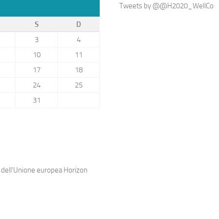
Tweets by @@H2020_WellCo
S
D
3
4
10
11
17
18
24
25
31
e dell'Unione europea Horizon