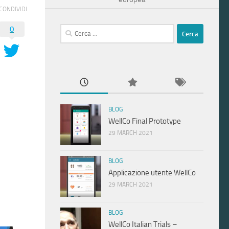
CONDIVIDI
0
Ricerca
per:
BLOG
WellCo Final Prototype
29 MARCH 2021
BLOG
Applicazione utente WellCo
29 MARCH 2021
BLOG
WellCo Italian Trials –