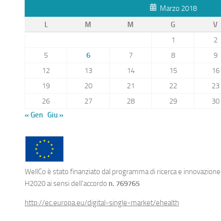
Marzo 2018
L
M
M
G
V
1
2
5
6
7
8
9
12
13
14
15
16
19
20
21
22
23
26
27
28
29
30
« Gen
Giu »
WellCo è stato finanziato dal programma di ricerca e innovazion
H2020 ai sensi dell'accordo
n. 769765
http://ec.europa.eu/digital-single-market/ehealth