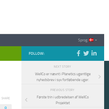
Sprog:
FOLLOW:
NEXT STORY
WellCo er nævnt i Planetics ugentlige
nyhedsbrev i syv fortløbende uger.
PREVIOUS STORY
Første trin i udbredelsen af WellCo
SHARE
Projektet
0