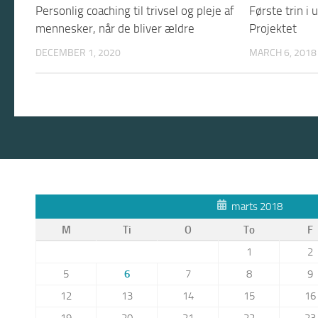
Personlig coaching til trivsel og pleje af
Første trin i
mennesker, når de bliver ældre
Projektet
DECEMBER 1, 2020
MARCH 6, 2018
marts 2018
M
Ti
O
To
F
1
2
5
6
7
8
9
12
13
14
15
16
19
20
21
22
23