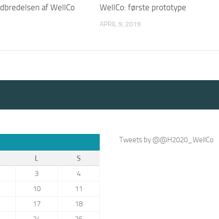
 udbredelsen af WellCo
WellCo: første prototype
APRIL 9, 2019
Tweets by @@H2020_WellCo
L
S
3
4
10
11
17
18
24
25