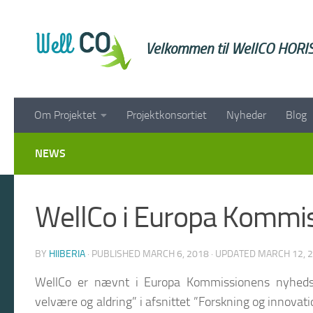
Skip to content
Velkommen til WellCO HORI
Om Projektet
Projektkonsortiet
Nyheder
Blog
NEWS
WellCo i Europa Kommi
BY
HIIBERIA
· PUBLISHED
MARCH 6, 2018
· UPDATED
MARCH 12, 
WellCo er nævnt i Europa Kommissionens nyhedsbr
velvære og aldring” i afsnittet ”Forskning og innova