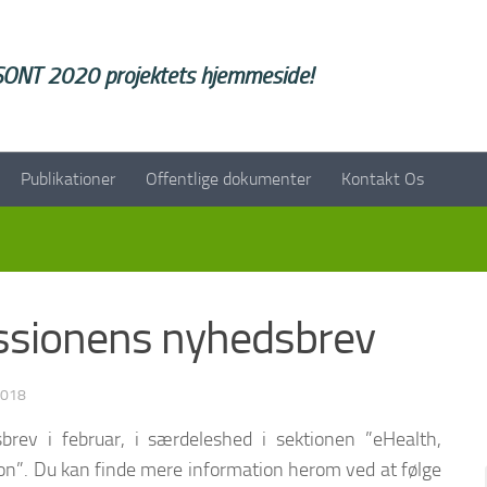
SONT 2020 projektets hjemmeside!
Publikationer
Offentlige dokumenter
Kontakt Os
ssionens nyhedsbrev
2018
ev i februar, i særdeleshed i sektionen ”eHealth,
tion”. Du kan finde mere information herom ved at følge