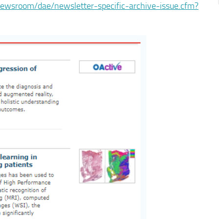
newsroom/dae/newsletter-specific-archive-issue.cfm?