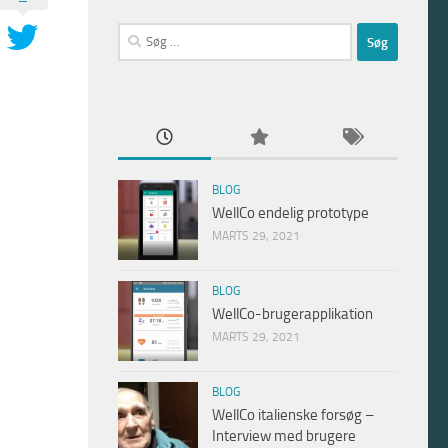
Søg
efter:
BLOG
WellCo endelig prototype
MARTS 29, 2021
BLOG
WellCo-brugerapplikation
MARTS 29, 2021
BLOG
WellCo italienske forsøg –
Interview med brugere