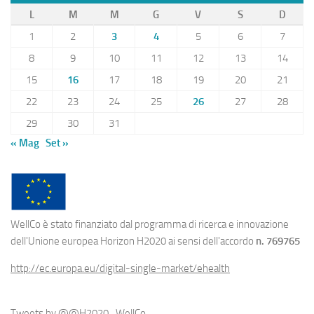
L
M
M
G
V
S
D
1
2
3
4
5
6
7
8
9
10
11
12
13
14
15
16
17
18
19
20
21
22
23
24
25
26
27
28
29
30
31
« Mag
Set »
WellCo è stato finanziato dal programma di ricerca e innovazione
dell'Unione europea Horizon H2020 ai sensi dell'accordo
n. 769765
http://ec.europa.eu/digital-single-market/ehealth
Tweets by @@H2020_WellCo