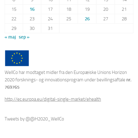
15
16
17
18
19
20
21
22
23
24
25
26
27
28
29
30
31
« maj
sep »
WellCo har modtaget midler fra den Europæiske Unions Horizon
2020 forsknings- og innovationsprogram under bevillingsaftale
nr.
769765
http://ec.europa.eu/digital-single-market/ehealth
Tweets by @@H2020_WellCo