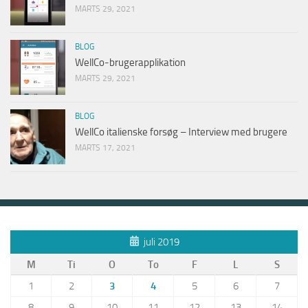
MARTS 29, 2021
BLOG
WellCo-brugerapplikation
MARTS 29, 2021
BLOG
WellCo italienske forsøg – Interview med brugere
MARTS 17, 2021
juli 2019
M
Ti
O
To
F
L
S
1
2
3
4
5
6
7
8
9
10
11
12
13
14