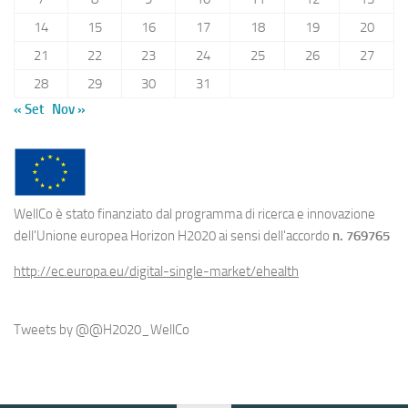
14
15
16
17
18
19
20
21
22
23
24
25
26
27
28
29
30
31
« Set
Nov »
WellCo è stato finanziato dal programma di ricerca e innovazione
dell'Unione europea Horizon H2020 ai sensi dell'accordo
n. 769765
http://ec.europa.eu/digital-single-market/ehealth
Tweets by @@H2020_WellCo