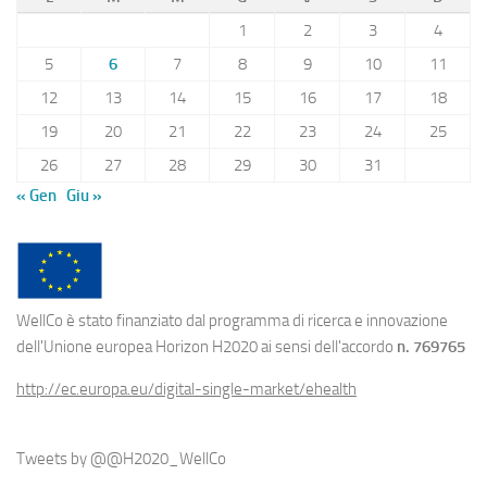
1
2
3
4
5
6
7
8
9
10
11
12
13
14
15
16
17
18
19
20
21
22
23
24
25
26
27
28
29
30
31
« Gen
Giu »
WellCo è stato finanziato dal programma di ricerca e innovazione
dell'Unione europea Horizon H2020 ai sensi dell'accordo
n. 769765
http://ec.europa.eu/digital-single-market/ehealth
Tweets by @@H2020_WellCo