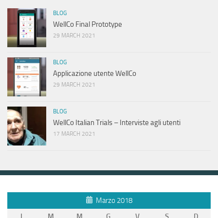
BLOG
WellCo Final Prototype
29 MARCH 2021
BLOG
Applicazione utente WellCo
29 MARCH 2021
BLOG
WellCo Italian Trials – Interviste agli utenti
17 MARCH 2021
Marzo 2018
L
M
M
G
V
S
D