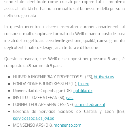
sono state identificate come cruciali per coprire tutti i problemi
associati all’età che hanno un impatto sul benessere della persona
nella loro giornata.
In questo incontro, i diversi ricercatori europei appartenenti al
consorzio multidisciplinare formato da WellCo hanno posto le basi
iniziali del progetto a diversi livelli: gestione, qualità, coinvolgimento
degli utenti finali, co-design, architettura e diffusione.
Questo consorzio, che WellCo svilupperà nei prossimi 3 anni, è
composto da 8 partner di 5 paesi:
HI IBERIA INGENIERIA Y PROYECTOS SL (ES),
hi-iberia.es
FONDAZIONE BRUNO KESSLER (IT),
fbk.eu
Universidad de Copenhague (DK),
qol.diku.dk
INSTITUT JOZEF STEFAN (SI),
jsi.si
CONNECTEDCARE SERVICES (NE),
connectedcare.nl
Gerencia de Servicios Sociales de Castilla y León (ES),
serviciossociales.jcyl.es
MONSENSO APS (DK),
monsenso.com