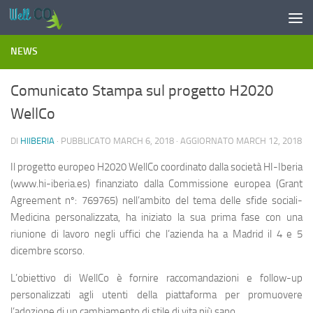
Salta al contenuto
NEWS
Comunicato Stampa sul progetto H2020
WellCo
DI
HIIBERIA
· PUBBLICATO
MARCH 6, 2018
· AGGIORNATO
MARCH 12, 2018
Il progetto europeo H2020 WellCo coordinato dalla società HI-Iberia
(www.hi-iberia.es) finanziato dalla Commissione europea (Grant
Agreement nº: 769765) nell’ambito del tema delle sfide sociali-
Medicina personalizzata, ha iniziato la sua prima fase con una
riunione di lavoro negli uffici che l’azienda ha a Madrid il 4 e 5
dicembre scorso.
L’obiettivo di WellCo è fornire raccomandazioni e follow-up
personalizzati agli utenti della piattaforma per promuovere
l’adozione di un cambiamento di stile di vita più sano.