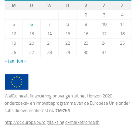
M
D
W
D
V
Z
Z
1
2
3
4
5
6
7
8
9
10
11
12
13
14
15
16
17
18
19
20
21
22
23
24
25
26
27
28
29
30
31
« jan
jun »
WellCo heeft financiering ontvangen uit het Horizon 2020-
onderzoeks- en innovatieprogramma van de Europese Unie onder
subsidieovereenkomst
nr. 769765
http://ec.europa.eu/digital-single-market/ehealth