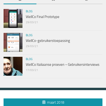
BLOG
WellCo Final Prototype
29/03/21
BLOG
WellCo-gebruikerstoepassing
29/03/21
BLOG
WellCo Italiaanse proeven – Gebruikersinterviews
17/03/21
maart 2018