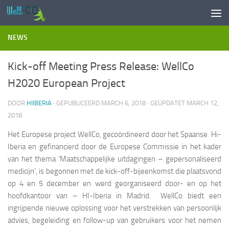
Doorgaan naar inhoud
NEWS
Kick-off Meeting Press Release: WellCo
H2020 European Project
DOOR
HIIBERIA
· GEPUBLICEERD
MARCH 6, 2018
· GEÜPDATET
MARCH 12,
2018
Het Europese project WellCo, gecoördineerd door het Spaanse Hi-
Iberia en gefinancierd door de Europese Commissie in het kader
van het thema ‘Maatschappelijke uitdagingen – gepersonaliseerd
medicijn’, is begonnen met de kick-off-bijeenkomst die plaatsvond
op 4 en 5 december en werd georganiseerd door- en op het
hoofdkantoor van – HI-Iberia in Madrid. WellCo biedt een
ingrijpende nieuwe oplossing voor het verstrekken van persoonlijk
advies, begeleiding en follow-up van gebruikers voor het nemen