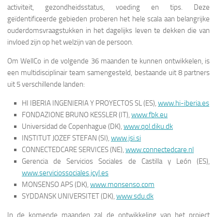
activiteit, gezondheidsstatus, voeding en tips. Deze
geïdentificeerde gebieden proberen het hele scala aan belangrijke
ouderdomsvraagstukken in het dagelijks leven te dekken die van
invloed zijn op het welzijn van de persoon.
Om WellCo in de volgende 36 maanden te kunnen ontwikkelen, is
een multidisciplinair team samengesteld, bestaande uit 8 partners
uit 5 verschillende landen:
HI IBERIA INGENIERIA Y PROYECTOS SL (ES),
www.hi-iberia.es
FONDAZIONE BRUNO KESSLER (IT),
www.fbk.eu
Universidad de Copenhague (DK),
www.qol.diku.dk
INSTITUT JOZEF STEFAN (SI),
www.jsi.si
CONNECTEDCARE SERVICES (NE),
www.connectedcare.nl
Gerencia de Servicios Sociales de Castilla y León (ES),
www.serviciossociales.jcyl.es
MONSENSO APS (DK),
www.monsenso.com
SYDDANSK UNIVERSITET (DK),
www.sdu.dk
In de komende maanden zal de ontwikkeling van het project