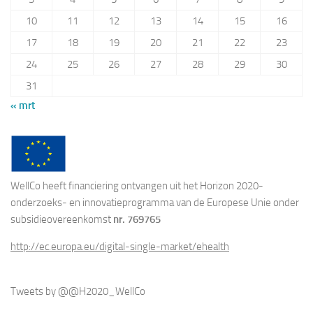
10
11
12
13
14
15
16
17
18
19
20
21
22
23
24
25
26
27
28
29
30
31
« mrt
WellCo heeft financiering ontvangen uit het Horizon 2020-
onderzoeks- en innovatieprogramma van de Europese Unie onder
subsidieovereenkomst
nr. 769765
http://ec.europa.eu/digital-single-market/ehealth
Tweets by @@H2020_WellCo