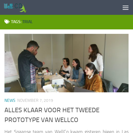
Doorgaan naar inhoud
TAGS:
TRIAL
NEWS
NOVEMBER 7, 2019
ALLES KLAAR VOOR HET TWEEDE
PROTOTYPE VAN WELLCO
Het Spaanse team van WellCo kwam gisteren bijeen in Las