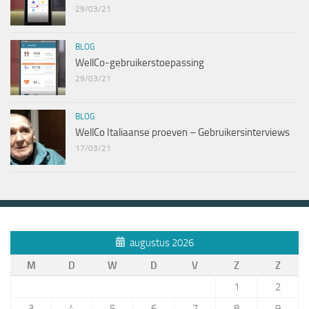
29/03/21
BLOG
WellCo-gebruikerstoepassing
29/03/21
BLOG
WellCo Italiaanse proeven – Gebruikersinterviews
17/03/21
augustus 2026
M
D
W
D
V
Z
Z
1
2
3
4
5
6
7
8
9