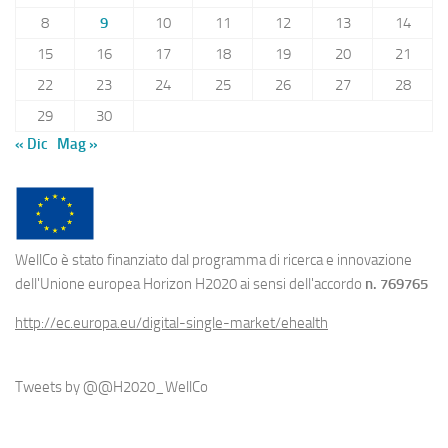
8
9
10
11
12
13
14
15
16
17
18
19
20
21
22
23
24
25
26
27
28
29
30
« Dic
Mag »
WellCo è stato finanziato dal programma di ricerca e innovazione
dell'Unione europea Horizon H2020 ai sensi dell'accordo
n. 769765
http://ec.europa.eu/digital-single-market/ehealth
Tweets by @@H2020_WellCo