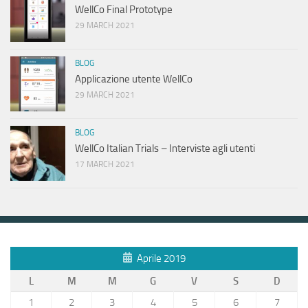
WellCo Final Prototype
29 MARCH 2021
BLOG
Applicazione utente WellCo
29 MARCH 2021
BLOG
WellCo Italian Trials – Interviste agli utenti
17 MARCH 2021
Aprile 2019
L
M
M
G
V
S
D
1
2
3
4
5
6
7