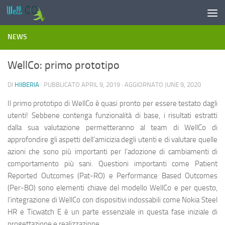
Salta al contenuto
NEWS
WellCo: primo prototipo
DI
HIIBERIA
· PUBBLICATO
APRIL 9, 2019
· AGGIORNATO
JUNE 9, 2020
Il primo prototipo di WellCo è quasi pronto per essere testato dagli
utenti! Sebbene contenga funzionalità di base, i risultati estratti
dalla sua valutazione permetteranno al team di WellCo di
approfondire gli aspetti dell’amicizia degli utenti e di valutare quelle
azioni che sono più importanti per l’adozione di cambiamenti di
comportamento più sani. Questioni importanti come Patient
Reported Outcomes (Pat-RO) e Performance Based Outcomes
(Per-BO) sono elementi chiave del modello WellCo e per questo,
l’integrazione di WellCo con dispositivi indossabili come Nokia Steel
HR e Ticwatch E è un parte essenziale in questa fase iniziale di
progettazione e realizzazione.