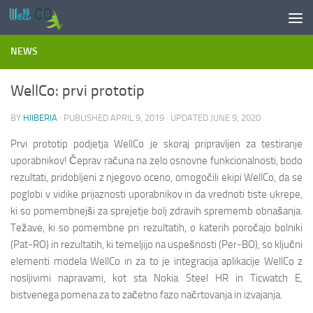
Skip to content
NEWS
WellCo: prvi prototip
BY
HIIBERIA
· PUBLISHED
APRIL 9, 2019
· UPDATED
JUNE 9, 2020
Prvi prototip podjetja WellCo je skoraj pripravljen za testiranje
uporabnikov! Čeprav računa na zelo osnovne funkcionalnosti, bodo
rezultati, pridobljeni z njegovo oceno, omogočili ekipi WellCo, da se
poglobi v vidike prijaznosti uporabnikov in da vrednoti tiste ukrepe,
ki so pomembnejši za sprejetje bolj zdravih sprememb obnašanja.
Težave, ki so pomembne pri rezultatih, o katerih poročajo bolniki
(Pat-RO) in rezultatih, ki temeljijo na uspešnosti (Per-BO), so ključni
elementi modela WellCo in za to je integracija aplikacije WellCo z
nosljivimi napravami, kot sta Nokia Steel HR in Ticwatch E,
bistvenega pomena za to začetno fazo načrtovanja in izvajanja.