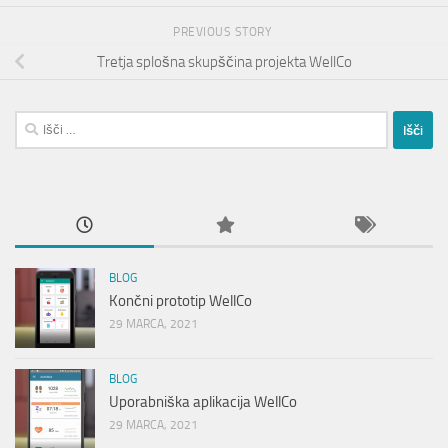
PREVIOUS STORY
Tretja splošna skupščina projekta WellCo
Išči:
BLOG
Končni prototip WellCo
29 MARCA, 2021
BLOG
Uporabniška aplikacija WellCo
29 MARCA, 2021