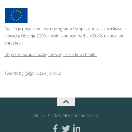
WellCo je prejel sredstva iz programa Evropske unije za raziskave in
inovacije Obzorje 2020 v okviru sporazuma
št. 769765
o dodelitvi
sredstev
http://ec.europa.eu/digital-single-market/ehealth
Tweets by @@H2020_WellCo
WellCO © 2026. All Rights Reserved.