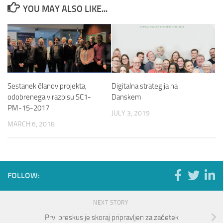
YOU MAY ALSO LIKE...
Sestanek članov projekta,
Digitalna strategija na
odobrenega v razpisu SC1-
Danskem
PM-15-2017
JULY 3, 2019
MARCH 6, 2018
FOLLOW:
NEXT STORY
Prvi preskus je skoraj pripravljen za začetek