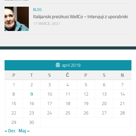
BLOG
Italijanski preizkusi WellCo – Intervjuji z uporabniki
17 MARCA, 2021
april 2019
P
T
S
Č
P
S
N
1
2
3
4
5
6
7
8
9
10
11
12
13
14
15
16
17
18
19
20
21
22
23
24
25
26
27
28
29
30
« Dec
Maj »