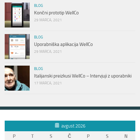
BLOG
Končni prototip WellCo
29 MARCA, 2021
BLOG
Uporabniška aplikacija WellCo
29 MARCA, 2021
BLOG
Italijanski preizkusi WellCo – Intervjuji z uporabniki
17 MARCA, 2021
avgust 2026
P
T
S
Č
P
S
N