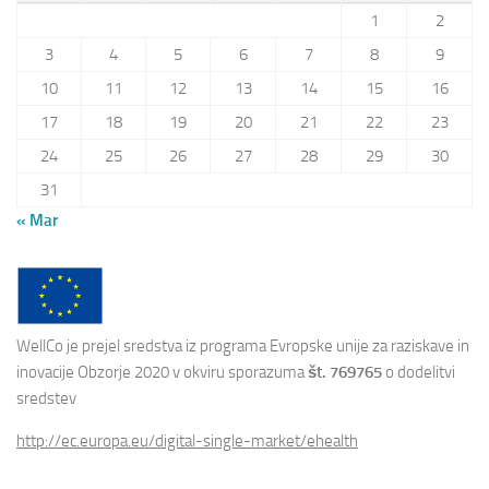
1
2
3
4
5
6
7
8
9
10
11
12
13
14
15
16
17
18
19
20
21
22
23
24
25
26
27
28
29
30
31
« Mar
WellCo je prejel sredstva iz programa Evropske unije za raziskave in
inovacije Obzorje 2020 v okviru sporazuma
št. 769765
o dodelitvi
sredstev
http://ec.europa.eu/digital-single-market/ehealth