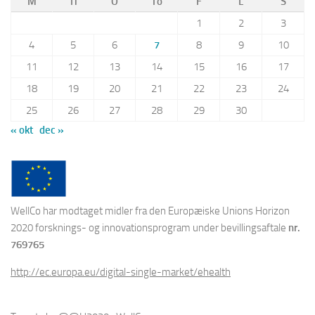
M
Ti
O
To
F
L
S
1
2
3
4
5
6
7
8
9
10
11
12
13
14
15
16
17
18
19
20
21
22
23
24
25
26
27
28
29
30
« okt
dec »
WellCo har modtaget midler fra den Europæiske Unions Horizon
2020 forsknings- og innovationsprogram under bevillingsaftale
nr.
769765
http://ec.europa.eu/digital-single-market/ehealth