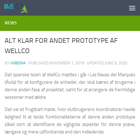
Skip to content
NEWS
ALT KLAR FOR ANDET PROTOTYPE AF
WELLCO
BY
HIIBERIA
· PUBLISHED
NOVEMBER 7, 2019
· UPDATED
JUNE 9, 2020
Det spanske team af WellCo mødtes i går i Las Navas del Marqués
(Ávila) for at konfigurere de enheder, der skal bæres af brugerne i
denne anden fase af projektet, samt for at arrangere de fremtidige
sessioner med ældre.
Det var et frugtbart møde, hvor slutbrugerens koordinatorer havde
lejlighed til at teste funktionaliteterne af denne anden prototype
såvel som at identificere de vigtigste aspekter for denne prøve,
længere og mere udfordrende end den indledende.