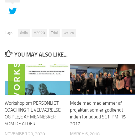
Tags:
Ávila
H2020
Trial
wellco
YOU MAY ALSO LIKE...
Workshop om PERSONLIGT
Møde med medlemmer af
COACHING TIL VELVÆRELSE
projekter, som er godkendt
OG PLEJE AF MENNESKER
inden for udbud SC1-PM-15-
SOM DE ALDER
2017
NOVEMBER 23, 2020
MARCH 6, 2018