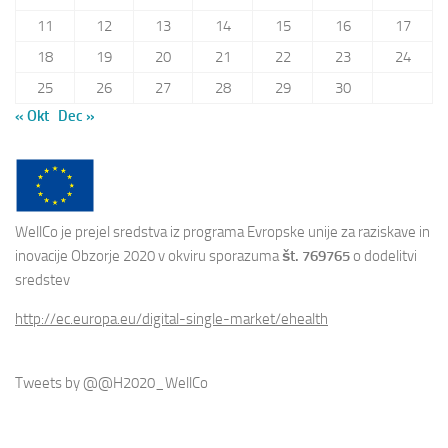
11
12
13
14
15
16
17
18
19
20
21
22
23
24
25
26
27
28
29
30
« Okt
Dec »
WellCo je prejel sredstva iz programa Evropske unije za raziskave in
inovacije Obzorje 2020 v okviru sporazuma
št. 769765
o dodelitvi
sredstev
http://ec.europa.eu/digital-single-market/ehealth
Tweets by @@H2020_WellCo