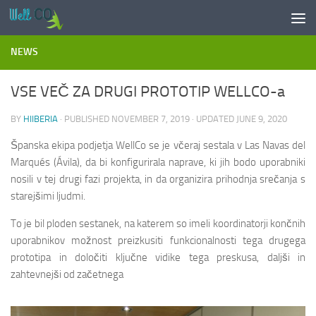
Skip to content
NEWS
VSE VEČ ZA DRUGI PROTOTIP WELLCO-a
BY
HIIBERIA
· PUBLISHED
NOVEMBER 7, 2019
· UPDATED
JUNE 9, 2020
Španska ekipa podjetja WellCo se je včeraj sestala v Las Navas del
Marqués (Ávila), da bi konfigurirala naprave, ki jih bodo uporabniki
nosili v tej drugi fazi projekta, in da organizira prihodnja srečanja s
starejšimi ljudmi.
To je bil ploden sestanek, na katerem so imeli koordinatorji končnih
uporabnikov možnost preizkusiti funkcionalnosti tega drugega
prototipa in določiti ključne vidike tega preskusa, daljši in
zahtevnejši od začetnega