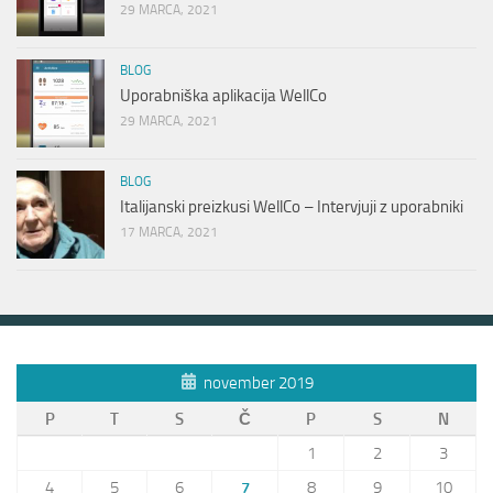
29 MARCA, 2021
BLOG
Uporabniška aplikacija WellCo
29 MARCA, 2021
BLOG
Italijanski preizkusi WellCo – Intervjuji z uporabniki
17 MARCA, 2021
november 2019
P
T
S
Č
P
S
N
1
2
3
4
5
6
7
8
9
10