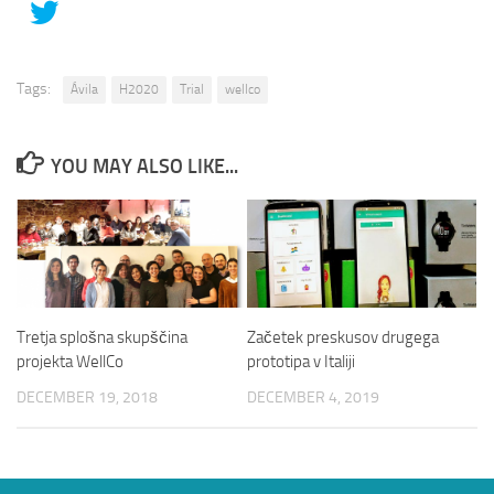
Tags:
Ávila
H2020
Trial
wellco
YOU MAY ALSO LIKE...
Tretja splošna skupščina
Začetek preskusov drugega
projekta WellCo
prototipa v Italiji
DECEMBER 19, 2018
DECEMBER 4, 2019