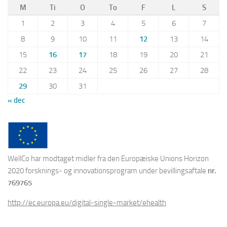
M
Ti
O
To
F
L
S
1
2
3
4
5
6
7
8
9
10
11
12
13
14
15
16
17
18
19
20
21
22
23
24
25
26
27
28
29
30
31
« dec
WellCo har modtaget midler fra den Europæiske Unions Horizon
2020 forsknings- og innovationsprogram under bevillingsaftale
nr.
769765
http://ec.europa.eu/digital-single-market/ehealth