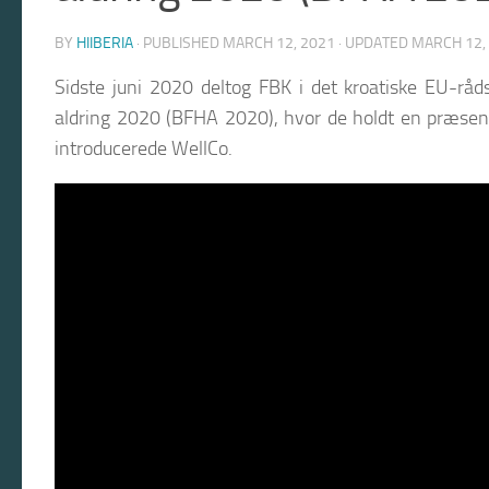
BY
HIIBERIA
· PUBLISHED
MARCH 12, 2021
· UPDATED
MARCH 12,
Sidste juni 2020 deltog FBK i det kroatiske EU-rå
aldring 2020 (BFHA 2020), hvor de holdt en præsent
introducerede WellCo.