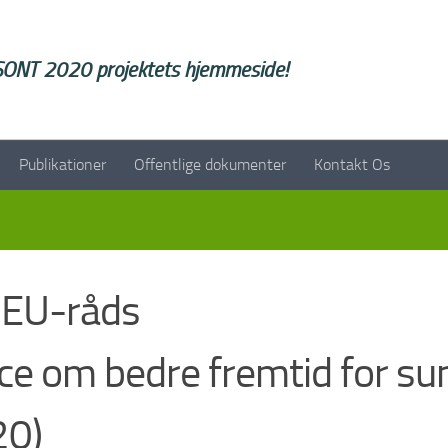
SONT 2020 projektets hjemmeside!
Publikationer
Offentlige dokumenter
Kontakt Os
e EU-råds
e om bedre fremtid for su
20)