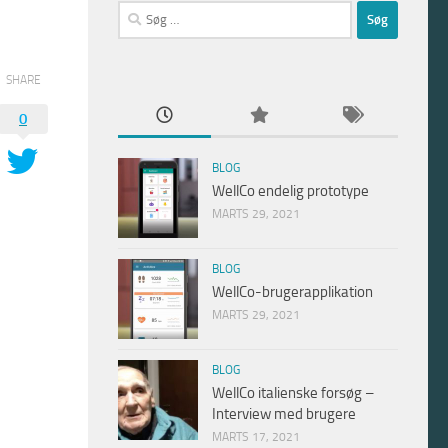
Søg
efter:
SHARE
0
BLOG
WellCo endelig prototype
MARTS 29, 2021
BLOG
WellCo-brugerapplikation
MARTS 29, 2021
BLOG
WellCo italienske forsøg –
Interview med brugere
MARTS 17, 2021