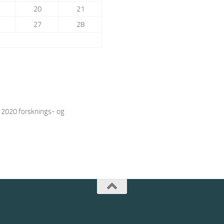
20
21
27
28
 2020 forsknings- og