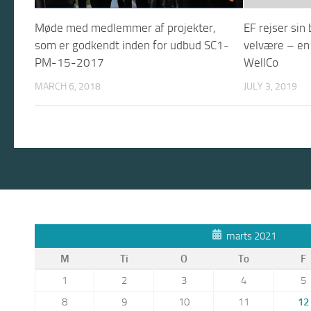
Møde med medlemmer af projekter,
EF rejser sin
som er godkendt inden for udbud SC1-
velvære – en 
PM-15-2017
WellCo
MARCH 6, 2018
JULY 3, 2019
marts 2021
M
Ti
O
To
F
1
2
3
4
5
8
9
10
11
12