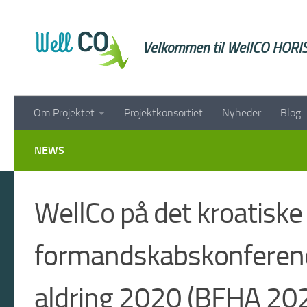
Skip to content
Velkommen til WellCO HORI
Om Projektet
Projektkonsortiet
Nyheder
Blog
NEWS
WellCo på det kroatisk
formandskabskonferenc
aldring 2020 (BFHA 20