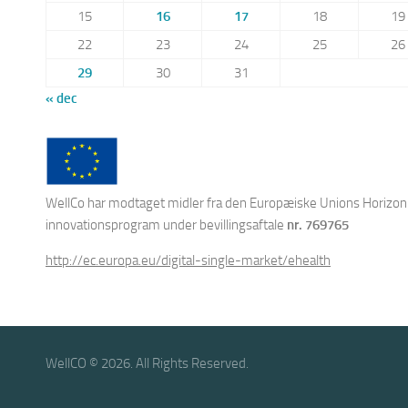
15
16
17
18
19
22
23
24
25
26
29
30
31
« dec
WellCo har modtaget midler fra den Europæiske Unions Horizon
innovationsprogram under bevillingsaftale
nr. 769765
http://ec.europa.eu/digital-single-market/ehealth
WellCO © 2026. All Rights Reserved.