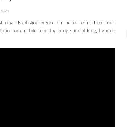
 2021
dsformandskabskonference om bedre fremtid for sund
ation om mobile teknologier og sund aldring, hvor de