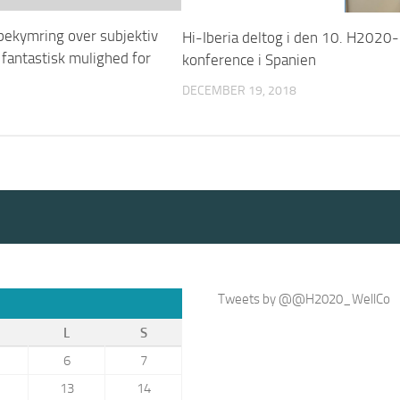
 bekymring over subjektiv
Hi-Iberia deltog i den 10. H2020-
fantastisk mulighed for
konference i Spanien
DECEMBER 19, 2018
Tweets by @@H2020_WellCo
L
S
6
7
13
14