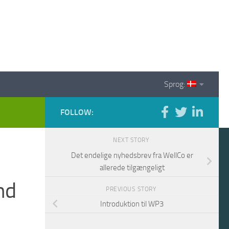
Sprog:
FOLLOW:
NEXT STORY
Det endelige nyhedsbrev fra WellCo er
allerede tilgængeligt
nd
PREVIOUS STORY
Introduktion til WP3