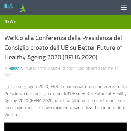
Salta al contenuto
NEWS
WellCo alla Conferenza della Presidenza del
Consiglio croato dell’UE su Better Future of
Healthy Ageing 2020 (BFHA 2020)
DI
HIIBERIA
· PUBBLICATO
MARCH 12, 2021
· AGGIORNATO
MARCH 12,
2021
Lo scorso giugno 2020, FBK ha partecipato alla Conferenza della
Presidenza del Consiglio croato dell’UE su Better Future of Healthy
Ageing 2020 (BFHA 2020) dove ha fatto una presentazione sulle
tecnologie mobili e l’invecchiamento sano dove hanno introdotto
WellCo.