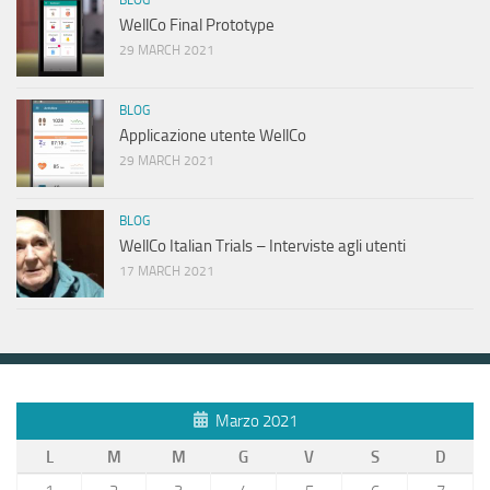
BLOG
WellCo Final Prototype
29 MARCH 2021
BLOG
Applicazione utente WellCo
29 MARCH 2021
BLOG
WellCo Italian Trials – Interviste agli utenti
17 MARCH 2021
Marzo 2021
L
M
M
G
V
S
D