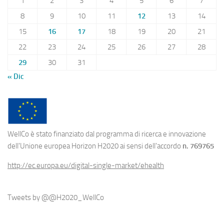
1
2
3
4
5
6
7
8
9
10
11
12
13
14
15
16
17
18
19
20
21
22
23
24
25
26
27
28
29
30
31
« Dic
WellCo è stato finanziato dal programma di ricerca e innovazione
dell'Unione europea Horizon H2020 ai sensi dell'accordo
n. 769765
http://ec.europa.eu/digital-single-market/ehealth
Tweets by @@H2020_WellCo