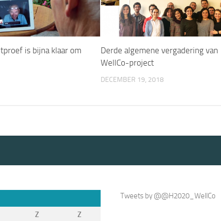
tproef is bijna klaar om
Derde algemene vergadering van
WellCo-project
DECEMBER 19, 2018
Tweets by @@H2020_WellCo
Z
Z