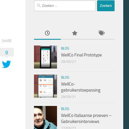
Zoeken
naar:
SHARE
BLOG
0
WellCo Final Prototype
29/03/21
BLOG
WellCo-
gebruikerstoepassing
29/03/21
BLOG
WellCo Italiaanse proeven –
Gebruikersinterviews
17/03/21