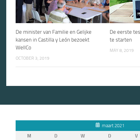
De minister van Familie en Gelijke
De eerste tes
kansen in Castilla y León bezoekt
te starten
WellCo
MAY 8, 2019
OCTOBER 3, 2019
maart 2021
M
D
W
D
V