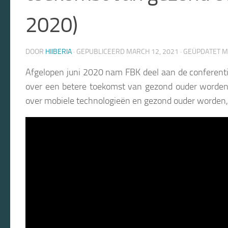
2020)
DOOR
HIIBERIA
· GEPUBLICEERD
MARCH 12, 2021
· GEÜPDATET
M
Afgelopen juni 2020 nam FBK deel aan de conferent
over een betere toekomst van gezond ouder worden
over mobiele technologieën en gezond ouder worden,