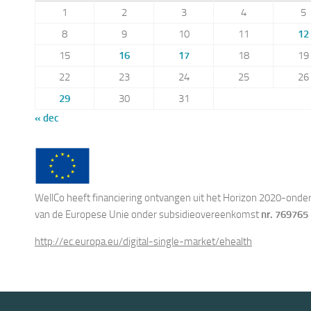
1
2
3
4
5
8
9
10
11
12
15
16
17
18
19
22
23
24
25
26
29
30
31
« dec
WellCo heeft financiering ontvangen uit het Horizon 2020-ond
van de Europese Unie onder subsidieovereenkomst
nr. 769765
http://ec.europa.eu/digital-single-market/ehealth