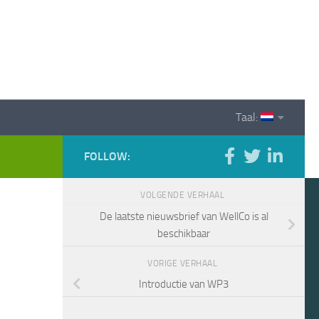
Taal:
FOLLOW:
VOLGENDE VERHAAL
De laatste nieuwsbrief van WellCo is al
beschikbaar
VORIGE VERHAAL
Introductie van WP3