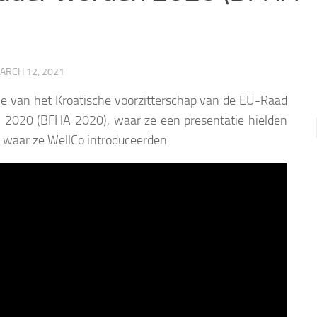
ARCH 12, 2021
ie van het Kroatische voorzitterschap van de EU-Raad
 2020 (BFHA 2020), waar ze een presentatie hielden
 waar ze WellCo introduceerden.