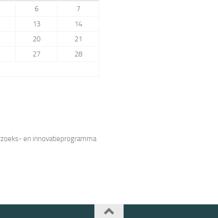
6
7
13
14
20
21
27
28
erzoeks- en innovatieprogramma