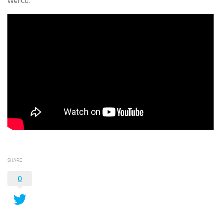
WellCo.
SHARE
0