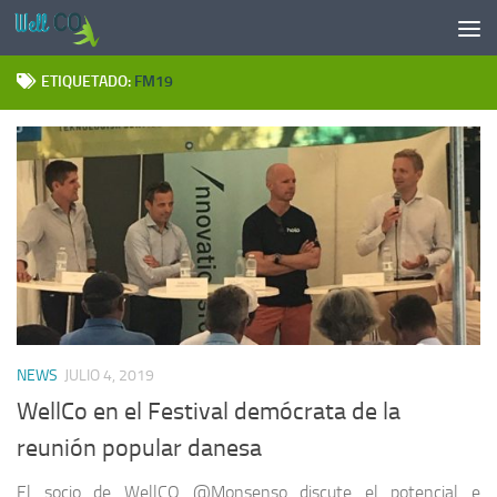
Saltar al contenido
ETIQUETADO:
FM19
NEWS
JULIO 4, 2019
WellCo en el Festival demócrata de la
reunión popular danesa
El socio de WellCO @Monsenso discute el potencial e