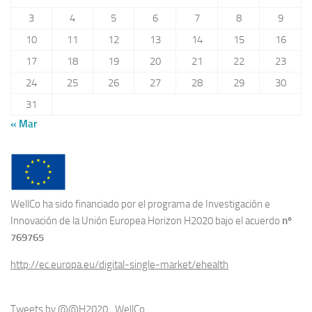
3
4
5
6
7
8
9
10
11
12
13
14
15
16
17
18
19
20
21
22
23
24
25
26
27
28
29
30
31
« Mar
WellCo ha sido financiado por el programa de Investigación e
Innovación de la Unión Europea Horizon H2020 bajo el acuerdo
nº
769765
http://ec.europa.eu/digital-single-market/ehealth
Tweets by @@H2020_WellCo