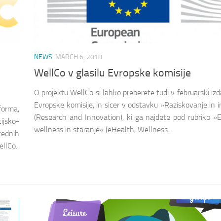
NEWS
MARCH 6, 2018
WellCo v glasilu Evropske komisije
O projektu WellCo si lahko preberete tudi v februarski izda
Evropske komisije, in sicer v odstavku »Raziskovanje in i
forma,
(Research and Innovation), ki ga najdete pod rubriko »E
ijsko-
wellness in staranje« (eHealth, Wellness...
rednih
ellCo.