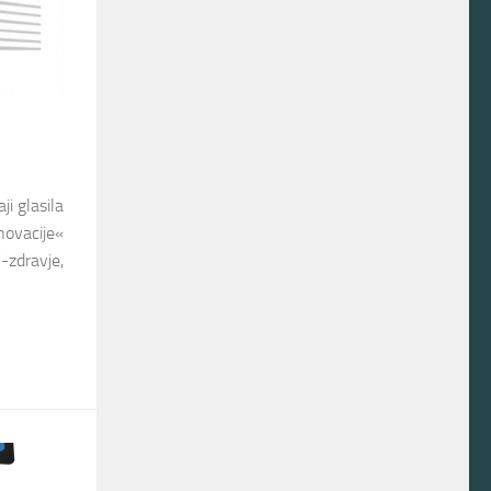
ji glasila
novacije«
-zdravje,