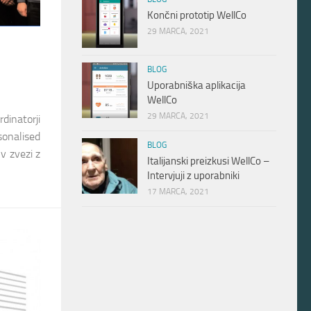
Končni prototip WellCo
29 MARCA, 2021
BLOG
Uporabniška aplikacija
WellCo
29 MARCA, 2021
dinatorji
onalised
BLOG
v zvezi z
Italijanski preizkusi WellCo –
Intervjuji z uporabniki
17 MARCA, 2021