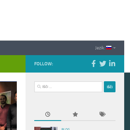
Jezik:
FOLLOW:
Išči:
BLOG