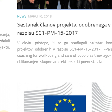
NEWS
MARCH 6, 2018
Sestanek članov projekta, odobrenega v
razpisu SC1-PM-15-2017
ovanja,
delali
V okviru pristopa, ki so ga predlagali nekateri koor
jektu,
projektov, odobrenih v razpisu SC1-PM-15-2017 »Pers
coaching for well-being and care of people as they age« 
oblikovanjem skupne arhitekture, ki bi poenostavila...