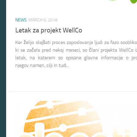
NEWS
MARCH 6, 2018
Letak za projekt WellCo
Ker želijo olajšati proces zaposlovanja ljudi za fazo sooblik
ki se začela pred nekaj meseci, so člani projekta WellCo iz
letak, na katerem so opisane glavne informacije o pro
njegov namen, cilji in tudi...