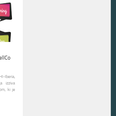
ellCo
I-Iberia,
a izziva
om, ki je