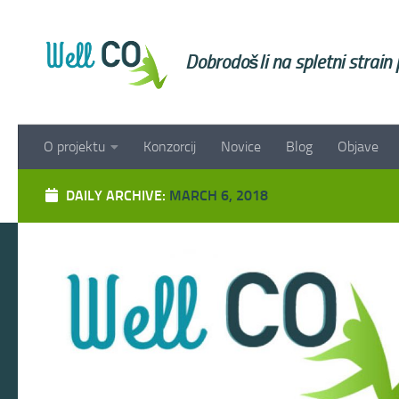
Skip to content
Dobrodošli na spletni strai
O projektu
Konzorcij
Novice
Blog
Objave
DAILY ARCHIVE:
MARCH 6, 2018