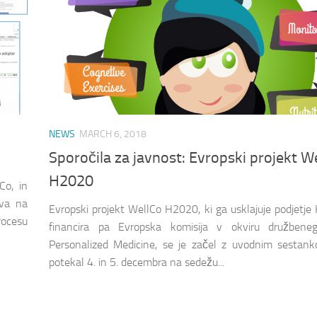
NEWS
MARCH 6, 2018
Sporočila za javnost: Evropski projekt W
H2020
Co, in
iva na
Evropski projekt WellCo H2020, ki ga usklajuje podjetje H
rocesu
financira pa Evropska komisija v okviru družbeneg
Personalized Medicine, se je začel z uvodnim sestank
potekal 4. in 5. decembra na sedežu...