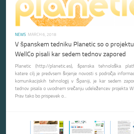
NEWS
MARCH 6, 2018
V španskem tedniku Planetic so o projektu
WellCo pisali kar sedem tednov zapored
Planetic (http://planetic.es), španska tehnološka plat
katere cilj je predvsem širjenje novosti s področja informac
komunikacijskih tehnologij v Španiji, je kar sedem zapo
tednov pisala o uvodnem srečanju udeležencev projekta W
Prav tako bo prispevek o...