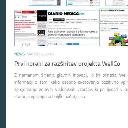
NEWS
MARCH 6, 2018
Prvi koraki za razširitev projekta WellCo
Z namenom širjenja glavnih inovacij, ki jih prinaša Well
informacij o tem, kako osebno svetovanje pozitivno vpl
sprejemanje zdravih vedenjskih vzorcev, ki pri ljudeh v p
staranja vplivajo na boljše počutje, so...