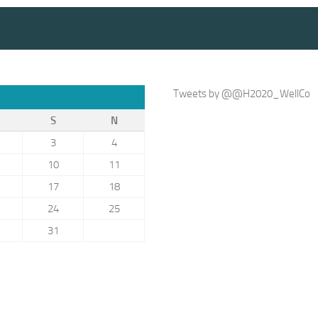
Tweets by @@H2020_WellCo
S
N
3
4
10
11
17
18
24
25
31