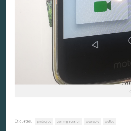
Etiquetas:
prototype
training session
wearable
wellco