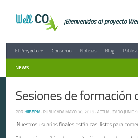
Saltar al contenido
¡Bienvenidos al proyecto W
El Proyecto
Consorcio
Noticias
Blog
Publica
NEWS
Sesiones de formación c
POR
HIIBERIA
· PUBLICADA
MAYO 30, 2019
· ACTUALIZADO
JUNIO 9
¡Nuestros usuarios finales están casi listos para comen