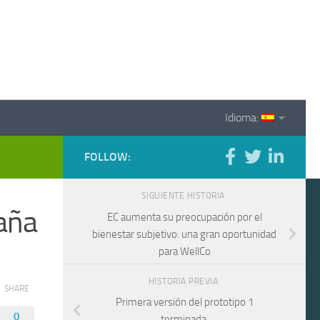
Idioma:
FOLLOW:
SIGUIENTE HISTORIA
paña
EC aumenta su preocupación por el
bienestar subjetivo: una gran oportunidad
para WellCo
HISTORIA PREVIA
SHARE
Primera versión del prototipo 1
0
terminada.