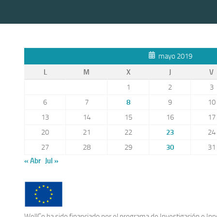
mayo 2019
L
M
X
J
V
1
2
3
6
7
8
9
10
13
14
15
16
17
20
21
22
23
24
27
28
29
30
31
« Abr
Jul »
WellCo ha sido financiado por el programa de Investigación e In