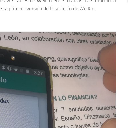
e los wearables de WellCo en estos días. Nos emociona
sta primera versión de la solución de WellCo.