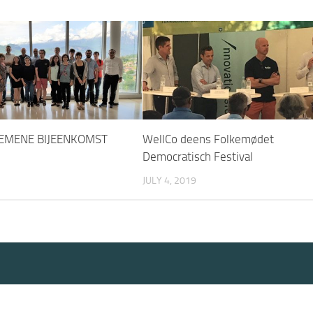
EMENE BIJEENKOMST
WellCo deens Folkemødet
Democratisch Festival
JULY 4, 2019