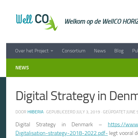
Doorgaan naar inhoud
Welkom op de WellCO HORIZ
Over het Project
Consortium
News
Blog
Pu
NEWS
Digital Strategy in Den
DOOR
HIIBERIA
· GEPUBLICEERD
JULY 3, 2019
· GEÜPDATET
JUNE 
Digital Strategy in Denmark –
https://www
Digitalisation-strategy-2018-2022.pdf-
legt vooral d