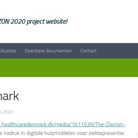
ON 2020 project website!
blicaties
Openbare documenten
Contact
mark
9, 2020
.healthcaredenmark.dk/media/1611539/The-Danish-
e nadruk in digitale hulpmiddelen voor ziektepreventie.