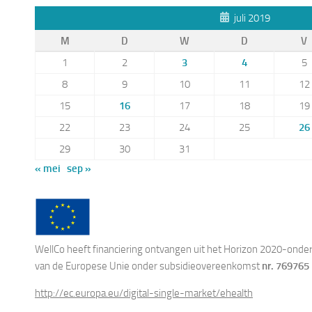
juli 2019
M
D
W
D
V
1
2
3
4
5
8
9
10
11
12
15
16
17
18
19
22
23
24
25
26
29
30
31
« mei
sep »
WellCo heeft financiering ontvangen uit het Horizon 2020-ond
van de Europese Unie onder subsidieovereenkomst
nr. 769765
http://ec.europa.eu/digital-single-market/ehealth