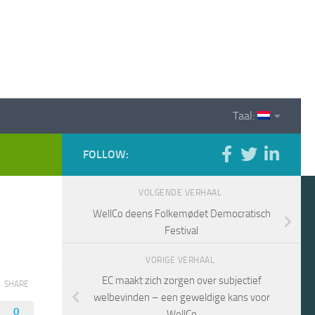
Taal:
FOLLOW:
VOLGENDE VERHAAL
WellCo deens Folkemødet Democratisch
Festival
VORIGE VERHAAL
EC maakt zich zorgen over subjectief
SHARE
welbevinden – een geweldige kans voor
0
WellCo