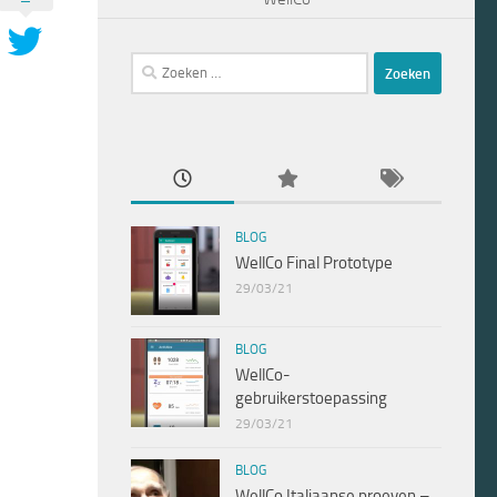
Zoeken
naar:
BLOG
WellCo Final Prototype
29/03/21
BLOG
WellCo-
gebruikerstoepassing
29/03/21
BLOG
WellCo Italiaanse proeven –