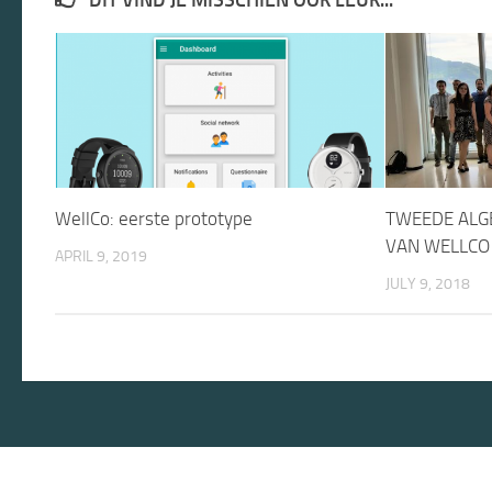
WellCo: eerste prototype
TWEEDE ALG
VAN WELLCO
APRIL 9, 2019
JULY 9, 2018