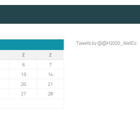
Tweets by @@H2020_WellCo
Z
Z
6
7
13
14
20
21
27
28