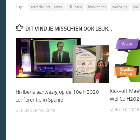
Tags:
artificial intelligence
HI-iberia
innovations
wellbeing
well
DIT VIND JE MISSCHIEN OOK LEUK...
Kick-off Mee
Hi-Iberia aanwezig op de 10e H2020
WellCo H2020
conferentie in Spanje
MARCH 6, 2018
DECEMBER 19, 2018