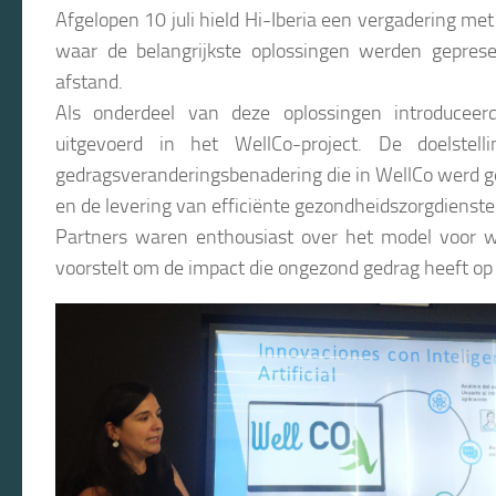
Afgelopen 10 juli hield Hi-Iberia een vergadering met
waar de belangrijkste oplossingen werden geprese
afstand.
Als onderdeel van deze oplossingen introduceer
uitgevoerd in het WellCo-project. De doelste
gedragsveranderingsbenadering die in WellCo werd g
en de levering van efficiënte gezondheidszorgdienst
Partners waren enthousiast over het model voor we
voorstelt om de impact die ongezond gedrag heeft op