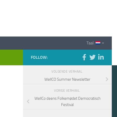
Taal:
FOLLOW:
VOLGENDE VERHAAL
WellCO Summer Newsletter
VORIGE VERHAAL
WellCo deens Folkemødet Democratisch
Festival