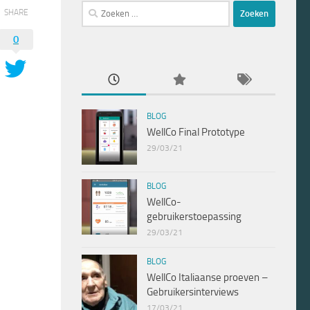
Zoeken
SHARE
naar:
0
BLOG
WellCo Final Prototype
29/03/21
BLOG
WellCo-
gebruikerstoepassing
29/03/21
BLOG
WellCo Italiaanse proeven –
Gebruikersinterviews
17/03/21