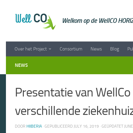
Doorgaan naar inhoud
Welkom op de WellCO HORIZ
Over het Project
Consortium
News
Blog
Pu
NEWS
Presentatie van WellCo 
verschillende ziekenhui
DOOR
HIIBERIA
· GEPUBLICEERD
JULY 16, 2019
· GEÜPDATET
JUNE