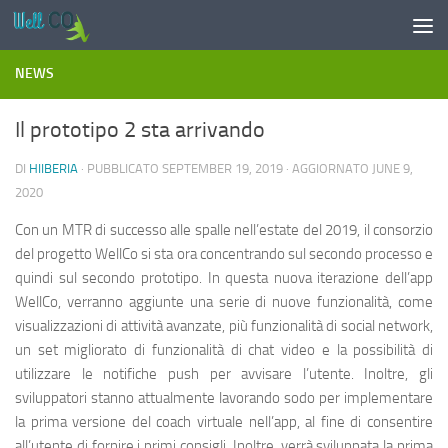
Salta al contenuto
NEWS
Il prototipo 2 sta arrivando
DI
HIIBERIA
· PUBBLICATO
SEPTEMBER 19, 2019
· AGGIORNATO
JUNE 9,
2020
Con un MTR di successo alle spalle nell’estate del 2019, il consorzio
del progetto WellCo si sta ora concentrando sul secondo processo e
quindi sul secondo prototipo. In questa nuova iterazione dell’app
WellCo, verranno aggiunte una serie di nuove funzionalità, come
visualizzazioni di attività avanzate, più funzionalità di social network,
un set migliorato di funzionalità di chat video e la possibilità di
utilizzare le notifiche push per avvisare l’utente. Inoltre, gli
sviluppatori stanno attualmente lavorando sodo per implementare
la prima versione del coach virtuale nell’app, al fine di consentire
all’utente di fornire i primi consigli. Inoltre, verrà sviluppata la prima