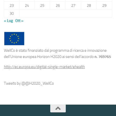
23
24
25
26
27
28
29
30
« Lug
Ott »
WellCo è stato finanziato dal programma di ricerca e innovazione
dell'Unione europea Horizon H2020 ai sensi dell'accordo
n. 769765
http://ec.europa.eu/digital-single-market/ehealth
Tweets by @@H2020_WellCo