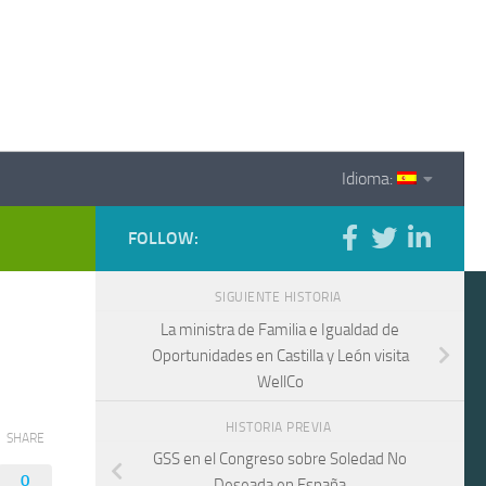
Idioma:
FOLLOW:
SIGUIENTE HISTORIA
La ministra de Familia e Igualdad de
Oportunidades en Castilla y León visita
WellCo
HISTORIA PREVIA
SHARE
GSS en el Congreso sobre Soledad No
0
Deseada en España