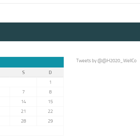
Tweets by @@H2020_WellCo
S
D
1
7
8
14
15
21
22
28
29