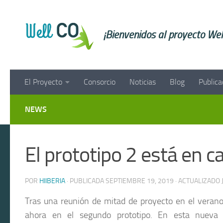
Saltar al contenido
¡Bienvenidos al proyecto W
El Proyecto
Consorcio
Noticias
Blog
Publica
NEWS
El prototipo 2 está en 
POR
HIIBERIA
· PUBLICADA
SEPTIEMBRE 19, 2019
· ACTUALIZADO
Tras una reunión de mitad de proyecto en el verano
ahora en el segundo prototipo. En esta nueva it