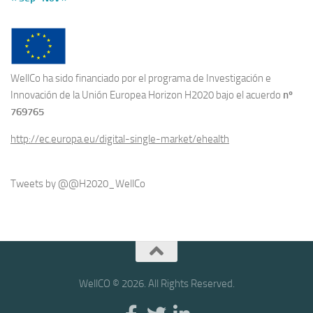
WellCo ha sido financiado por el programa de Investigación e
Innovación de la Unión Europea Horizon H2020 bajo el acuerdo
nº
769765
http://ec.europa.eu/digital-single-market/ehealth
Tweets by @@H2020_WellCo
WellCO © 2026. All Rights Reserved.