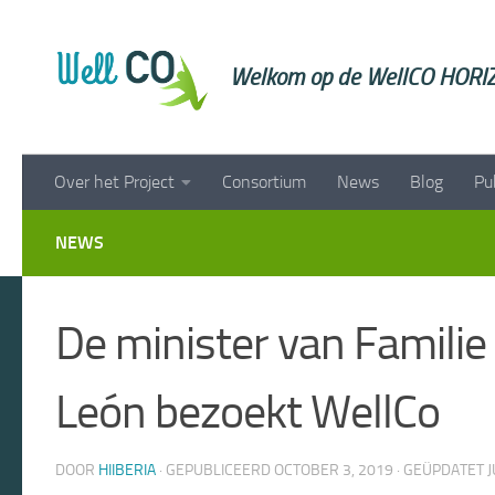
Doorgaan naar inhoud
Welkom op de WellCO HORIZ
Over het Project
Consortium
News
Blog
Pu
NEWS
De minister van Familie 
León bezoekt WellCo
DOOR
HIIBERIA
· GEPUBLICEERD
OCTOBER 3, 2019
· GEÜPDATET
J