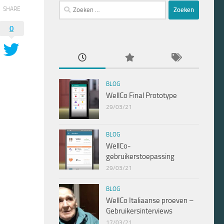
Zoeken
SHARE
naar:
0
BLOG
WellCo Final Prototype
29/03/21
BLOG
WellCo-
gebruikerstoepassing
29/03/21
BLOG
WellCo Italiaanse proeven –
Gebruikersinterviews
17/03/21