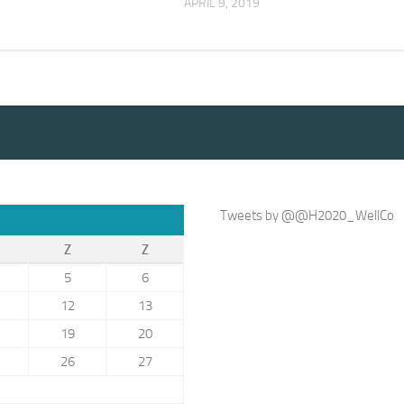
APRIL 9, 2019
Tweets by @@H2020_WellCo
Z
Z
5
6
12
13
19
20
26
27