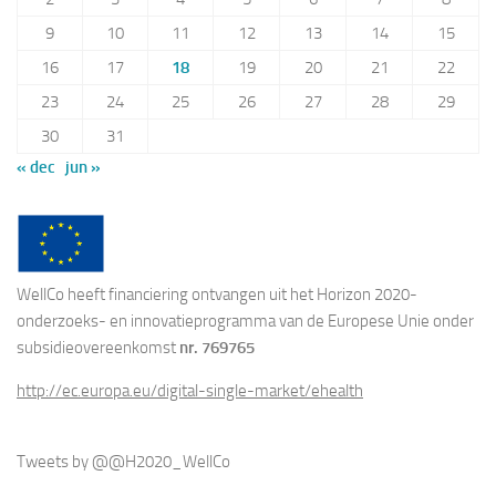
9
10
11
12
13
14
15
16
17
18
19
20
21
22
23
24
25
26
27
28
29
30
31
« dec
jun »
WellCo heeft financiering ontvangen uit het Horizon 2020-
onderzoeks- en innovatieprogramma van de Europese Unie onder
subsidieovereenkomst
nr. 769765
http://ec.europa.eu/digital-single-market/ehealth
Tweets by @@H2020_WellCo