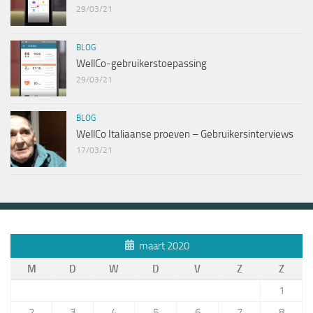
29/03/21
BLOG
WellCo-gebruikerstoepassing
29/03/21
BLOG
WellCo Italiaanse proeven – Gebruikersinterviews
17/03/21
maart 2020
M
D
W
D
V
Z
Z
1
2
3
4
5
6
7
8