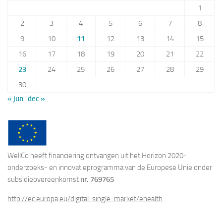
1
2
3
4
5
6
7
8
9
10
11
12
13
14
15
16
17
18
19
20
21
22
23
24
25
26
27
28
29
30
« jun
dec »
WellCo heeft financiering ontvangen uit het Horizon 2020-
onderzoeks- en innovatieprogramma van de Europese Unie onder
subsidieovereenkomst
nr. 769765
http://ec.europa.eu/digital-single-market/ehealth