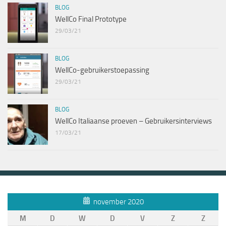
BLOG
WellCo Final Prototype
29/03/21
BLOG
WellCo-gebruikerstoepassing
29/03/21
BLOG
WellCo Italiaanse proeven – Gebruikersinterviews
17/03/21
november 2020
M
D
W
D
V
Z
Z