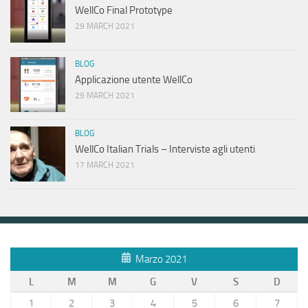
WellCo Final Prototype
29 MARCH 2021
BLOG
Applicazione utente WellCo
29 MARCH 2021
BLOG
WellCo Italian Trials – Interviste agli utenti
17 MARCH 2021
Marzo 2021
L
M
M
G
V
S
D
1
2
3
4
5
6
7