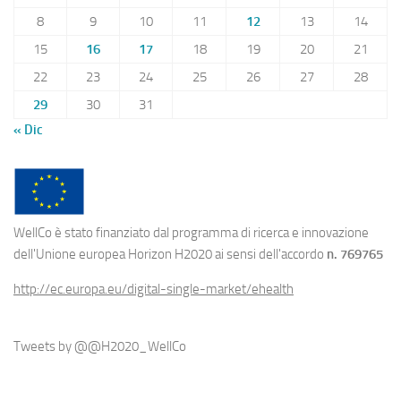
8
9
10
11
12
13
14
15
16
17
18
19
20
21
22
23
24
25
26
27
28
29
30
31
« Dic
WellCo è stato finanziato dal programma di ricerca e innovazione
dell'Unione europea Horizon H2020 ai sensi dell'accordo
n. 769765
http://ec.europa.eu/digital-single-market/ehealth
Tweets by @@H2020_WellCo