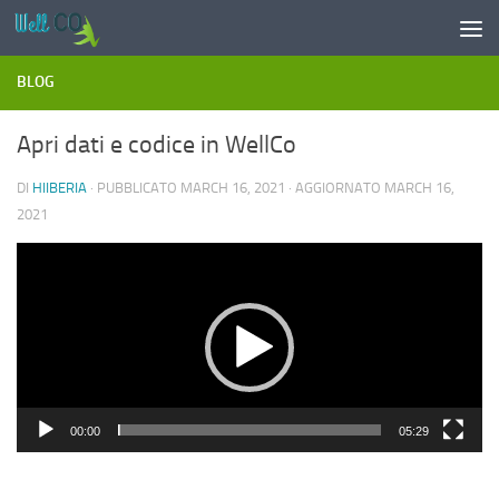
Salta al contenuto
BLOG
Apri dati e codice in WellCo
DI
HIIBERIA
· PUBBLICATO
MARCH 16, 2021
· AGGIORNATO
MARCH 16,
2021
Video
Player
00:00
05:29