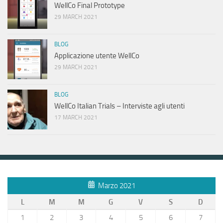
WellCo Final Prototype
29 MARCH 2021
BLOG
Applicazione utente WellCo
29 MARCH 2021
BLOG
WellCo Italian Trials – Interviste agli utenti
17 MARCH 2021
Marzo 2021
L
M
M
G
V
S
D
1
2
3
4
5
6
7