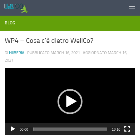
Salta al contenuto
BLOG
WP4 – Cosa c’è dietro WellCo?
DI
HIIBERIA
· PUBBLICATO
MARCH 16, 2021
· AGGIORNATO
MARCH 16,
2021
Video
Player
00:00
18:10