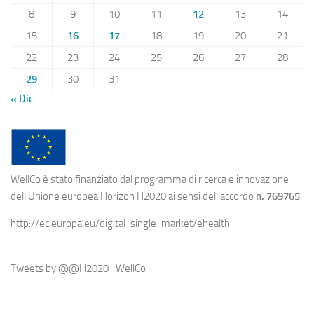
8
9
10
11
12
13
14
15
16
17
18
19
20
21
22
23
24
25
26
27
28
29
30
31
« Dic
WellCo è stato finanziato dal programma di ricerca e innovazione
dell'Unione europea Horizon H2020 ai sensi dell'accordo
n. 769765
http://ec.europa.eu/digital-single-market/ehealth
Tweets by @@H2020_WellCo