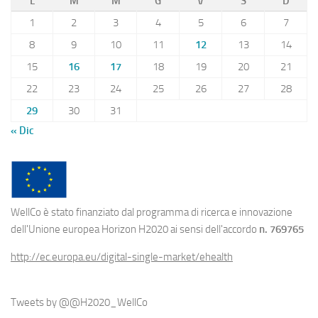
L
M
M
G
V
S
D
1
2
3
4
5
6
7
8
9
10
11
12
13
14
15
16
17
18
19
20
21
22
23
24
25
26
27
28
29
30
31
« Dic
WellCo è stato finanziato dal programma di ricerca e innovazione
dell'Unione europea Horizon H2020 ai sensi dell'accordo
n. 769765
http://ec.europa.eu/digital-single-market/ehealth
Tweets by @@H2020_WellCo