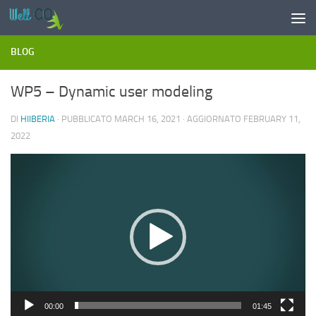
Salta al contenuto
BLOG
WP5 – Dynamic user modeling
DI
HIIBERIA
· PUBBLICATO
MARCH 16, 2021
· AGGIORNATO
FEBRUARY 11,
2022
Video
Player
00:00
01:45