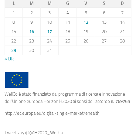
L
M
M
G
V
S
D
1
2
3
4
5
6
7
8
9
10
11
12
13
14
15
16
17
18
19
20
21
22
23
24
25
26
27
28
29
30
31
« Dic
WellCo è stato finanziato dal programma di ricerca e innovazione
dell'Unione europea Horizon H2020 ai sensi dell'accordo
n. 769765
http://ec.europa.eu/digital-single-market/ehealth
Tweets by @@H2020_WellCo