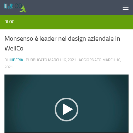
Salta al contenuto
BLOG
Monsenso è leader nel design aziendale in
WellCo
DI
HIIBERIA
· PUBBLICATO
MARCH 16, 2021
· AGGIORNATO
MARCH 16,
2021
Video
Player