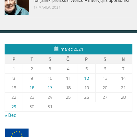
Italijanski preizkusi WellCo – Intervjuji z uporabniki
17 MARCA, 2021
marec 2021
P
T
S
Č
P
S
N
1
2
3
4
5
6
7
8
9
10
11
12
13
14
15
16
17
18
19
20
21
22
23
24
25
26
27
28
29
30
31
« Dec