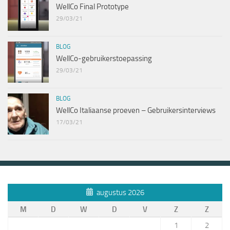
WellCo Final Prototype
29/03/21
BLOG
WellCo-gebruikerstoepassing
29/03/21
BLOG
WellCo Italiaanse proeven – Gebruikersinterviews
17/03/21
augustus 2026
M
D
W
D
V
Z
Z
1
2