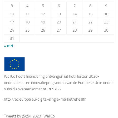
3
4
5
6
7
8
9
10
11
12
13
14
15
16
17
18
19
20
21
22
23
24
25
26
27
28
29
30
31
« mrt
WellCo heeft financiering ontvangen uit het Horizon 2020-
onderzoeks- en innovatieprogramma van de Europese Unie onder
subsidieovereenkomst
nr. 769765
http://ec.europa.eu/digital-single-market/ehealth
Tweets by @@H2020_WellCo